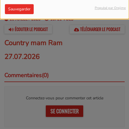
Propulsé par Orejime
Sauvegarder
28 JUILLET 2026 -
16721 VUES
ÉCOUTER LE PODCAST
TÉLÉCHARGER LE PODCAST
Country mam Ram
27.07.2026
Commentaires(0)
Connectez-vous pour commenter cet article
SE CONNECTER