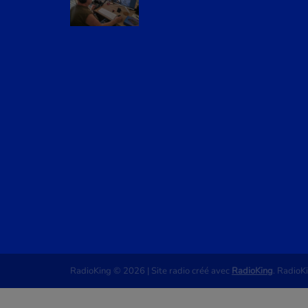
RadioKing © 2026 | Site radio créé avec
RadioKing
. RadioK