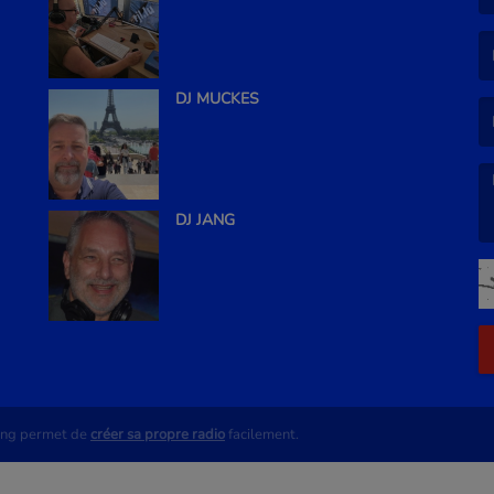
(L
(L
DJ MUCKES
DJ JANG
(L
ing permet de
créer sa propre radio
facilement.