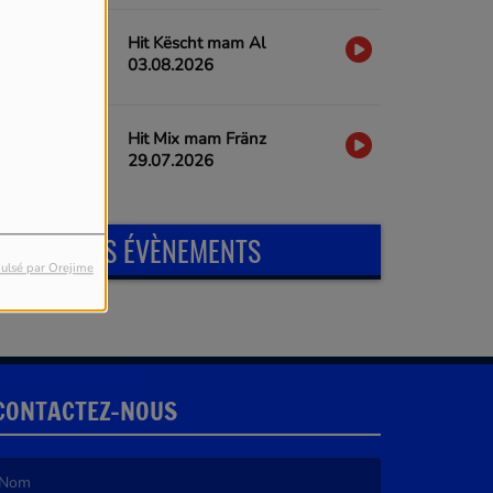
Hit Këscht mam Al
03.08.2026
Hit Mix mam Fränz
29.07.2026
PROCHAINS ÉVÈNEMENTS
ulsé par Orejime
CONTACTEZ-NOUS