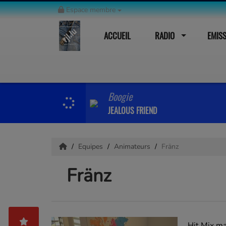
Espace membre
ACCUEIL
RADIO
EMIS
Boogie
JEALOUS FRIEND
Equipes
Animateurs
Fränz
Fränz
Hit Mix m