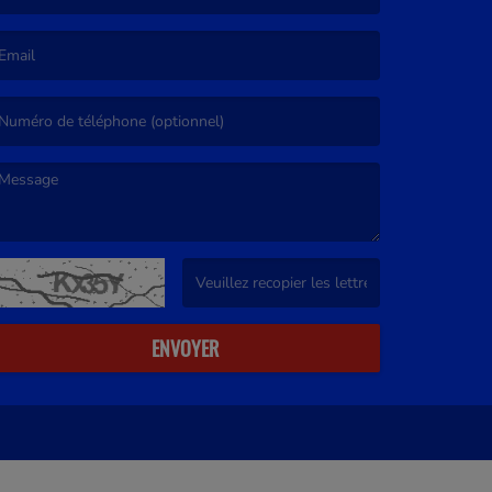
e nom est obligatoire. )
’email est obligatoire. )
e message est obligatoire. )
(Captcha invalide. )
ENVOYER