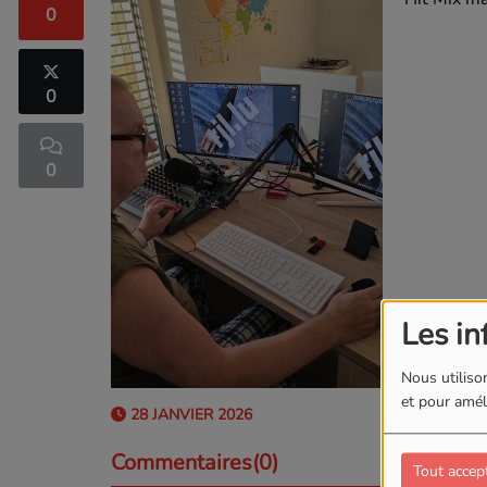
0
0
0
Les in
Nous utilison
et pour améli
28 JANVIER 2026
Commentaires(0)
Tout accep