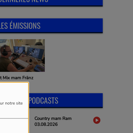
LES ÉMISSIONS
it Mix mam Fränz
DERNIERS PODCASTS
ur notre site
Country mam Ram
03.08.2026