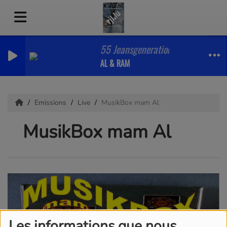
55 Jeansgeneration on air A.R. My L
AL & RAM
Emissions
Live
MusikBox mam Al
MusikBox mam Al
Les informations que nous