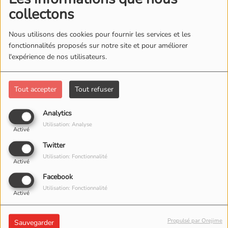
collectons
Nous utilisons des cookies pour fournir les services et les
fonctionnalités proposés sur notre site et pour améliorer
l'expérience de nos utilisateurs.
Tout accepter
Tout refuser
MERCREDI ET DIMANCHE, DE 14:00 À 15:30
Analytics
Utilisation: Analyse
Activé
MUsikBox mam Al
Twitter
Utilisation: Fonctionnalité
Activé
Facebook
Sonndes vun 14:00-15:30
Utilisation: Fonctionnalité
Activé
Mettwochs vun 14:00-15:30
Propulsé par Orejime
Sauvegarder