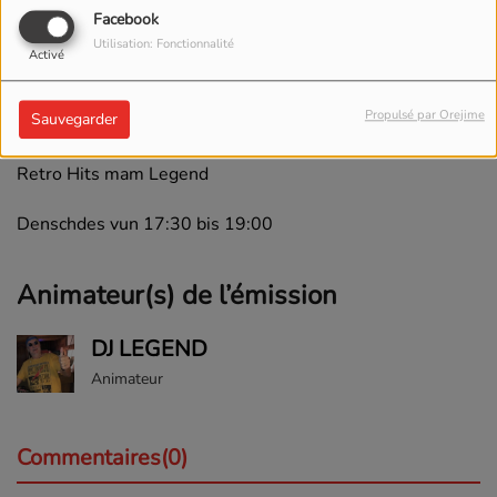
Facebook
Utilisation: Fonctionnalité
Activé
MARDI, DE 17:30 À 19:00
Propulsé par Orejime
Sauvegarder
Retro Hits mam Legend
Denschdes vun 17:30 bis 19:00
Animateur(s) de l’émission
DJ LEGEND
Animateur
Commentaires(0)