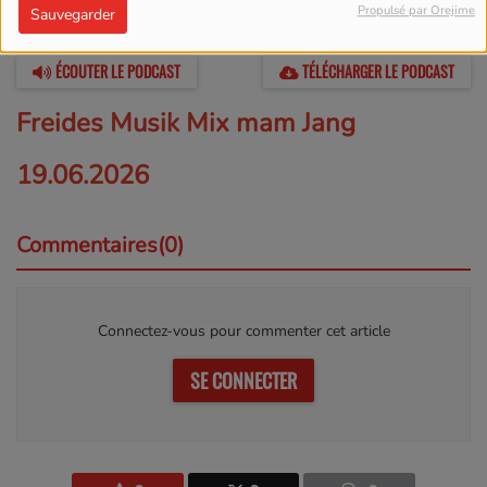
Propulsé par Orejime
Sauvegarder
20 JUIN 2026 -
7355 VUES
ÉCOUTER LE PODCAST
TÉLÉCHARGER LE PODCAST
Freides Musik Mix mam Jang
19.06.2026
Commentaires(0)
Connectez-vous pour commenter cet article
SE CONNECTER