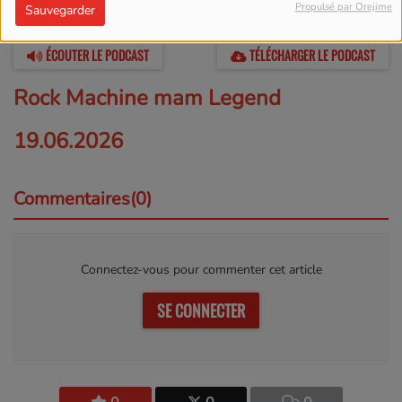
Propulsé par Orejime
Sauvegarder
20 JUIN 2026 -
12253 VUES
ÉCOUTER LE PODCAST
TÉLÉCHARGER LE PODCAST
Rock Machine mam Legend
19.06.2026
Commentaires(0)
Connectez-vous pour commenter cet article
SE CONNECTER