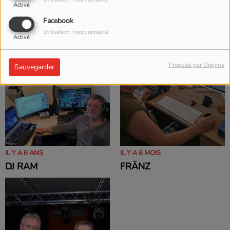
Utilisation: Fonctionnalité
Activé
DJ LEGEND
DJ MUCKES
Facebook
Utilisation: Fonctionnalité
Activé
Propulsé par Orejime
Sauvegarder
IL Y A 6 ANS
IL Y A 6 MOIS
DJ RAM
FRÄNZ