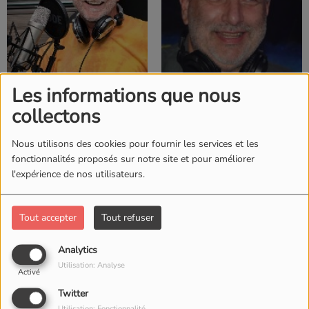
Les informations que nous
IL Y A 3 ANS
IL Y A 3 ANS
collectons
AL
DJ JANG
Nous utilisons des cookies pour fournir les services et les
fonctionnalités proposés sur notre site et pour améliorer
l'expérience de nos utilisateurs.
Tout accepter
Tout refuser
Analytics
Utilisation: Analyse
Activé
Twitter
IL Y A 3 ANS
IL Y A 3 ANS