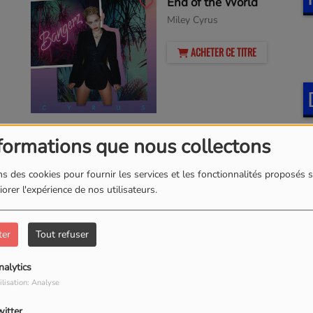
End of the World
Miley Cyrus
ACHETER CE TITRE
formations que nous collectons
Soleil Bleu
75 Bleu Soleil & LUIZA
s des cookies pour fournir les services et les fonctionnalités proposés s
orer l'expérience de nos utilisateurs.
ACHETER CE TITRE
ter
Tout refuser
nalytics
ilisation: Analyse
witter