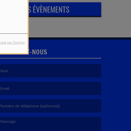
PROCHAINS ÉVÈNEMENTS
ulsé par Orejime
CONTACTEZ-NOUS
e nom est obligatoire. )
’email est obligatoire. )