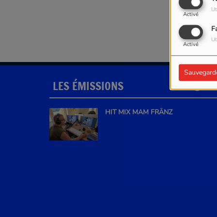
Ut
Activé
F
Ut
Activé
Sauvegard
LES ÉMISSIONS
PLU
HIT MIX MAM FRÄNZ