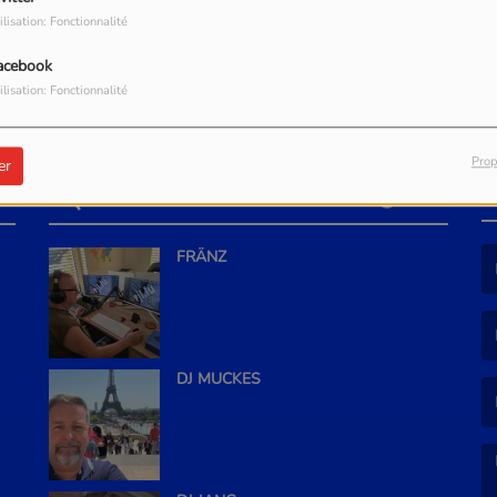
ilisation: Fonctionnalité
acebook
ilisation: Fonctionnalité
Prop
er
EQUIPE
S
PLUS
FRÄNZ
(L
(L
DJ MUCKES