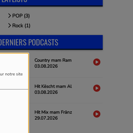
POP (3)
Rock (1)
DERNIERS PODCASTS
Country mam Ram
03.08.2026
ur notre site
Hit Këscht mam Al
03.08.2026
Hit Mix mam Fränz
29.07.2026