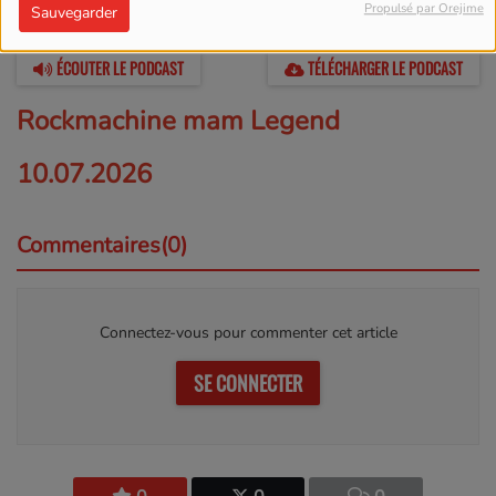
Propulsé par Orejime
Sauvegarder
11 JUILLET 2026 -
13158 VUES
ÉCOUTER LE PODCAST
TÉLÉCHARGER LE PODCAST
Rockmachine mam Legend
10.07.2026
Commentaires(0)
Connectez-vous pour commenter cet article
SE CONNECTER