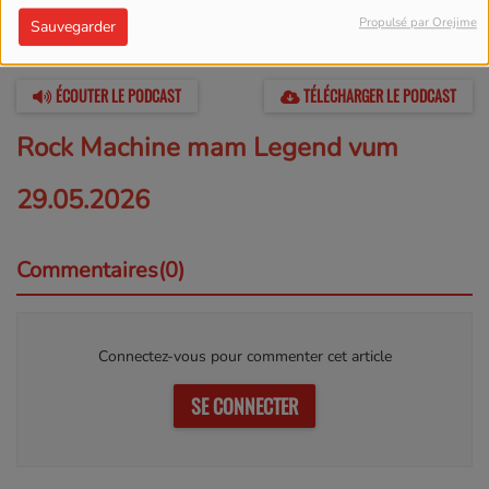
Propulsé par Orejime
Sauvegarder
01 JUIN 2026 -
14859 VUES
ÉCOUTER LE PODCAST
TÉLÉCHARGER LE PODCAST
Rock
Machine mam Legend vum
29.05.2026
Commentaires(0)
Connectez-vous pour commenter cet article
SE CONNECTER