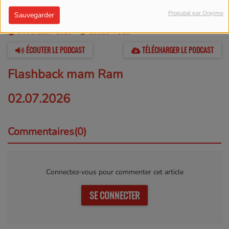
Propulsé par Orejime
Sauvegarder
04 JUILLET 2026 -
25528 VUES
ÉCOUTER LE PODCAST
TÉLÉCHARGER LE PODCAST
Flashback mam Ram
02.07.2026
Commentaires(0)
Connectez-vous pour commenter cet article
SE CONNECTER