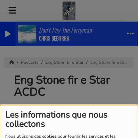
Don't Pay The Ferryman
CHRIS DEBURGH
Podcasts
Eng Stonn fir e Star
Eng Stone fir e Star ACDC
Eng Stone fir e Star
ACDC
Les informations que nous
collectons
Nous utilisons des cookies pour fournir les services et les