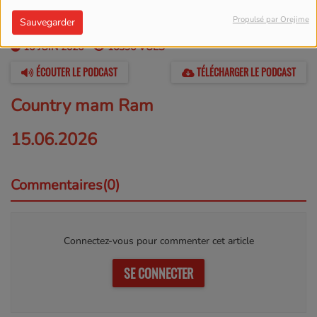
Propulsé par Orejime
Sauvegarder
16 JUIN 2026 -
16396 VUES
ÉCOUTER LE PODCAST
TÉLÉCHARGER LE PODCAST
Country mam Ram
15.06.2026
Commentaires(0)
Connectez-vous pour commenter cet article
SE CONNECTER