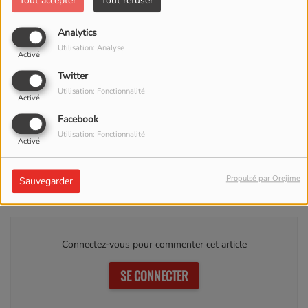
Tout accepter
Tout refuser
Analytics
Utilisation: Analyse
Activé
Twitter
Utilisation: Fonctionnalité
Activé
Facebook
Utilisation: Fonctionnalité
Activé
Propulsé par Orejime
Sauvegarder
Commentaires(0)
Connectez-vous pour commenter cet article
SE CONNECTER