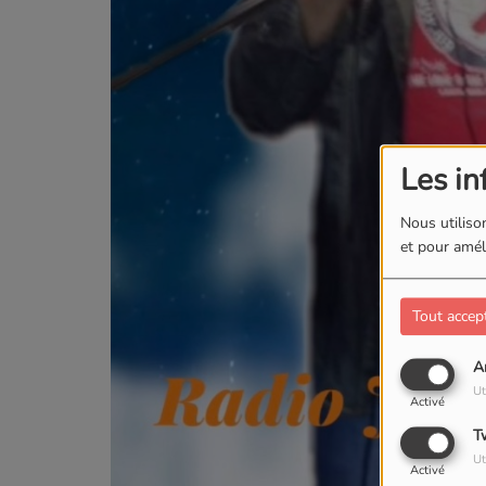
Les in
Nous utilison
et pour améli
Tout accep
A
Ut
Activé
T
Ut
Activé