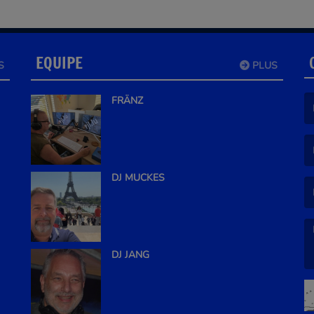
EQUIPE
S
PLUS
FRÄNZ
(L
(L
DJ MUCKES
DJ JANG
(L