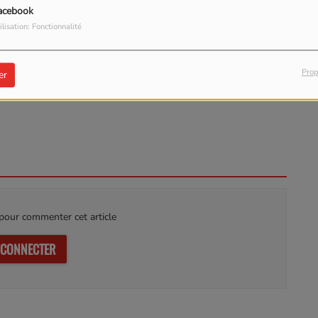
acebook
ilisation: Fonctionnalité
Prop
er
our commenter cet article
 CONNECTER