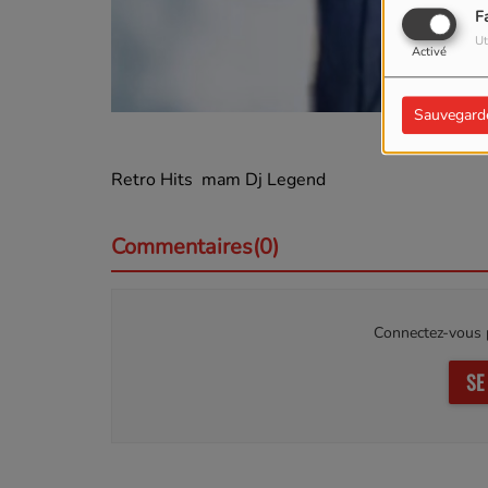
F
Ut
Activé
Sauvegard
Retro Hits mam Dj Legend
Commentaires(0)
Connectez-vous p
SE