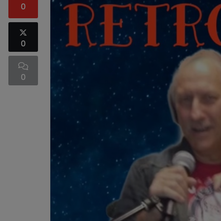
0
0
0