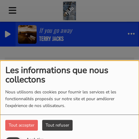
If you go away
TERRY JACKS
Artistes
RSS
Les informations que nous
Artistes
collectons
Nous utilisons des cookies pour fournir les services et les
fonctionnalités proposés sur notre site et pour améliorer
l'expérience de nos utilisateurs.
Tous
0-9
A
B
C
D
E
F
G
H
I
J
K
L
M
N
O
P
Q
R
S
T
U
V
W
Tout accepter
Tout refuser
X
Y
Z