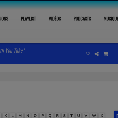
SIONS
PLAYLIST
VIDÉOS
PODCASTS
MUSIQU
ath You Take*
K
L
M
N
O
P
Q
R
S
T
U
V
W
X