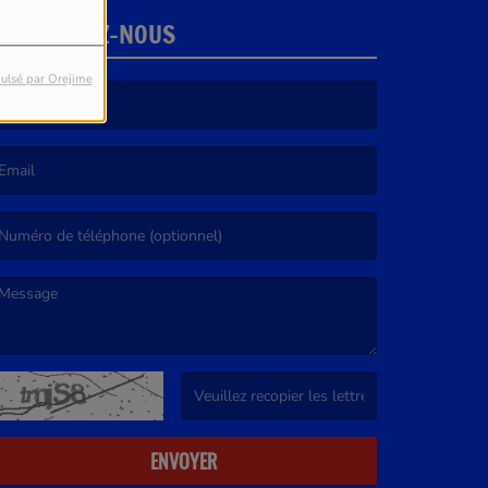
CONTACTEZ-NOUS
ulsé par Orejime
e nom est obligatoire. )
’email est obligatoire. )
e message est obligatoire. )
(Captcha invalide. )
ENVOYER