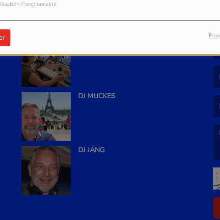
ilisation: Fonctionnalité
EQUIPE
S
PLUS
Prop
er
FRÄNZ
(L
(L
DJ MUCKES
DJ JANG
(L