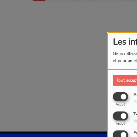
Les in
Nous utilison
et pour améli
Tout accep
A
Ut
Activé
T
Ut
Activé
F