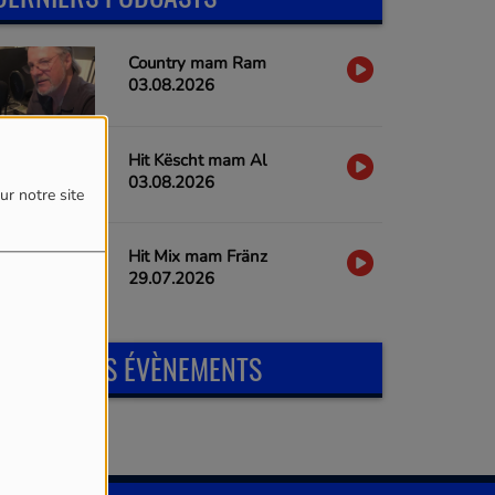
Country mam Ram
03.08.2026
Hit Këscht mam Al
03.08.2026
ur notre site
Hit Mix mam Fränz
29.07.2026
PROCHAINS ÉVÈNEMENTS