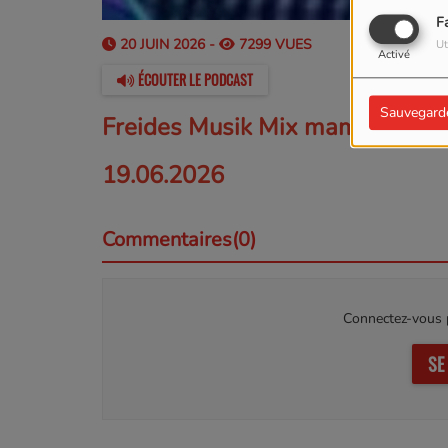
F
20 JUIN 2026 -
7299 VUES
Ut
Activé
ÉCOUTER LE PODCAST
Sauvegard
Freides Musik Mix mam Jang
19.06.2026
Commentaires(0)
Connectez-vous p
SE