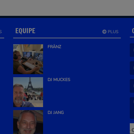
EQUIPE
S
PLUS
FRÄNZ
(L
(L
DJ MUCKES
DJ JANG
(L