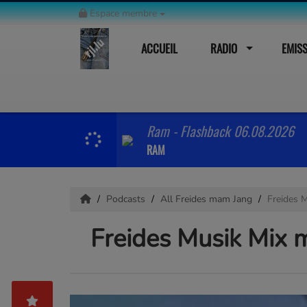
Espace membre
ACCUEIL
RADIO
EMIS
Ram - Flashback 06.08.2026
RAM
Podcasts
All Freides mam Jang
Freides 
Freides Musik Mix