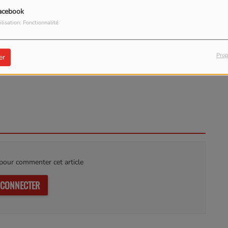
acebook
ilisation: Fonctionnalité
TÉLÉCHARGER LE PODCAST
Prop
er
our commenter cet article
 CONNECTER