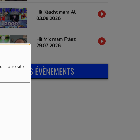
Hit Këscht mam Al
03.08.2026
Hit Mix mam Fränz
29.07.2026
ur notre site
PROCHAINS ÉVÈNEMENTS