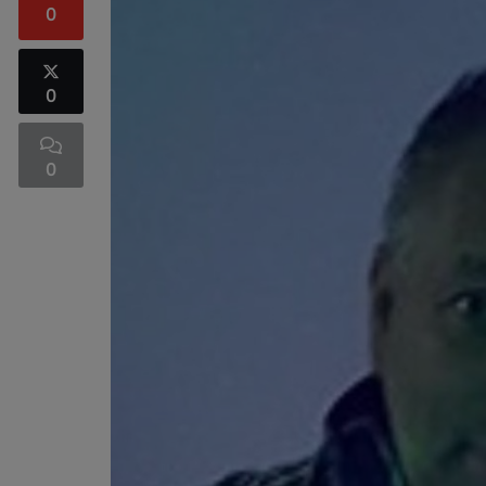
0
0
0