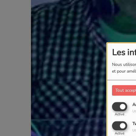
Les in
Nous utilison
et pour améli
Tout accep
A
Ut
Activé
T
Ut
Activé