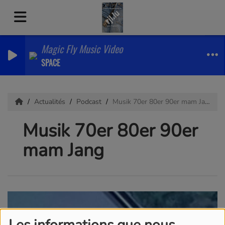
Magic Fly Music Video
SPACE
Actualités
Podcast
Musik 70er 80er 90er mam Jang
Musik 70er 80er 90er
mam Jang