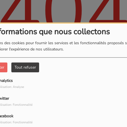
40
formations que nous collectons
s des cookies pour fournir les services et les fonctionnalités proposés s
orer l'expérience de nos utilisateurs.
ter
Tout refuser
, vous avez rencontré une er
nalytics
Il semble que la page que vous recherchez n’existe plus.
ilisation: Analyse
witter
ilisation: Fonctionnalité
acebook
EQUIPE
S
PLUS
ilisation: Fonctionnalité