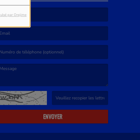
ulsé par Orejime
e nom est obligatoire. )
’email est obligatoire. )
e message est obligatoire. )
(Captcha invalide. )
ENVOYER