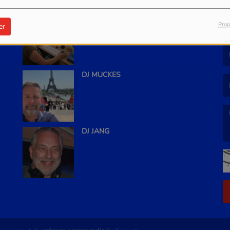
FRÄNZ
Prop
er
(L
(L
DJ MUCKES
DJ JANG
(L