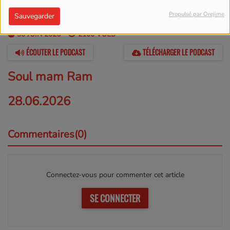
Propulsé par Orejime
Sauvegarder
30 JUIN 2026 -
2100 VUES
ÉCOUTER LE PODCAST
TÉLÉCHARGER LE PODCAST
Soul mam Ram
28.06.2026
Commentaires(0)
Connectez-vous pour commenter cet article
SE CONNECTER