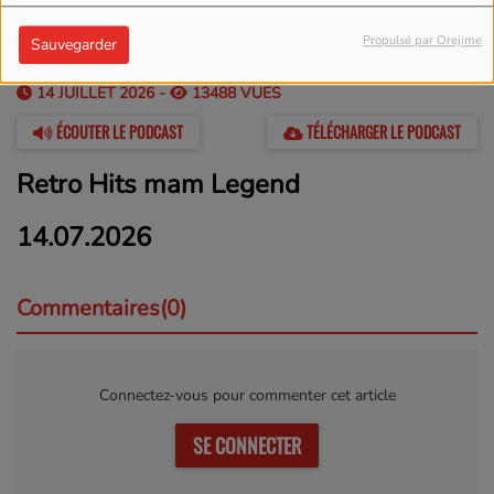
Propulsé par Orejime
Sauvegarder
14 JUILLET 2026 -
13488 VUES
ÉCOUTER LE PODCAST
TÉLÉCHARGER LE PODCAST
Retro Hits mam Legend
14.07.2026
Commentaires(0)
Connectez-vous pour commenter cet article
SE CONNECTER