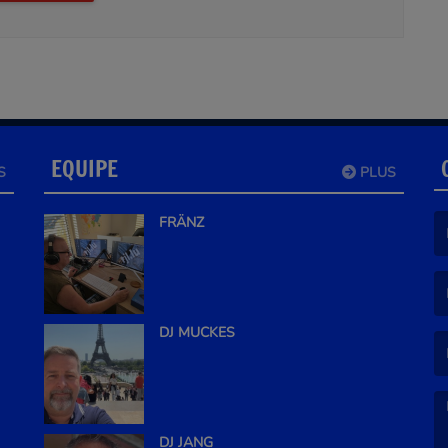
EQUIPE
S
PLUS
FRÄNZ
(L
(L
DJ MUCKES
DJ JANG