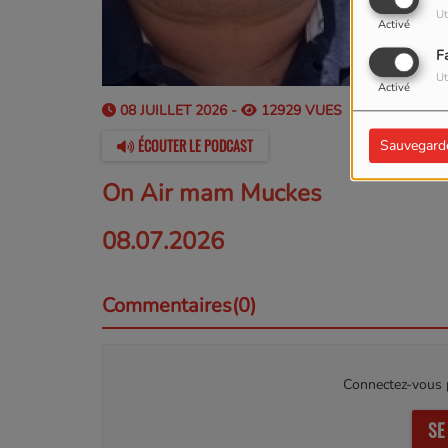
Ut
Activé
F
Ut
Activé
08 JUILLET 2026 -
12929 VUES
ÉCOUTER LE PODCAST
Sauvegard
On Air mam Muckes
08.07.2026
Commentaires(0)
Connectez-vous p
SE