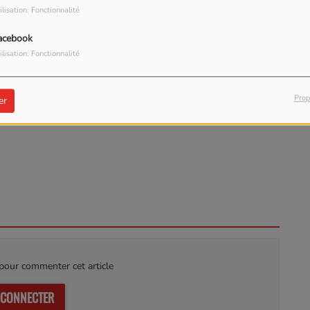
ilisation: Fonctionnalité
acebook
ilisation: Fonctionnalité
Prop
TÉLÉCHARGER LE PODCAST
er
our commenter cet article
 CONNECTER