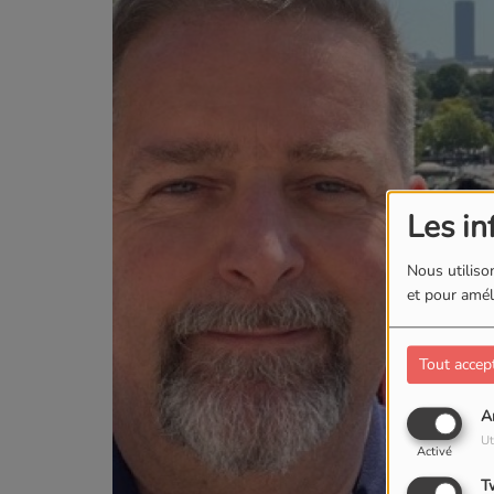
Les in
Nous utilison
et pour améli
Tout accep
A
Ut
Activé
T