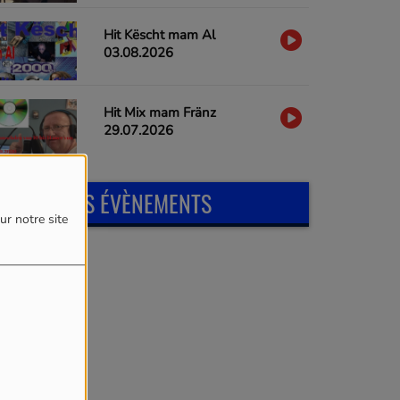
Hit Këscht mam Al
03.08.2026
Hit Mix mam Fränz
29.07.2026
PROCHAINS ÉVÈNEMENTS
ur notre site