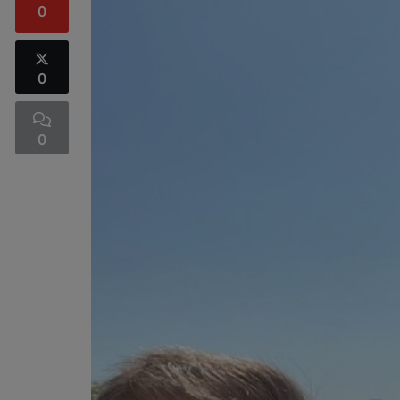
0
0
0