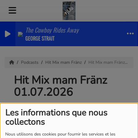
The Cowboy Rides Away
GEORGE STRAIT
Podcasts
Hit Mix mam Fränz
Hit Mix mam Fränz 01.07.2026
Hit Mix mam Fränz
01.07.2026
Les informations que nous
collectons
Nous utilisons des cookies pour fournir les services et les