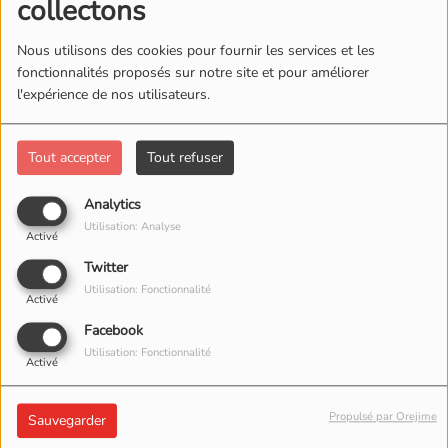
collectons
Nous utilisons des cookies pour fournir les services et les
fonctionnalités proposés sur notre site et pour améliorer
l'expérience de nos utilisateurs.
Tout accepter
Tout refuser
Analytics
Utilisation: Analyse
Activé
Twitter
Utilisation: Fonctionnalité
Activé
Facebook
Utilisation: Fonctionnalité
Activé
26 MAI 2026 -
4374 VUES
ÉCOUTER LE PODCAST
TÉLÉCHARGER LE PODCAST
Propulsé par Orejime
Sauvegarder