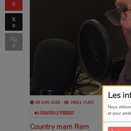
0
0
0
Les in
08 JUIN 2026 -
19821 VUES
Nous utilison
ÉCOUTER LE PODCAST
et pour améli
Country mam Ram