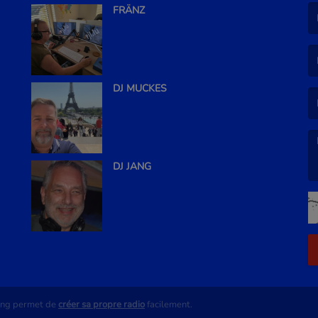
FRÄNZ
(L
(L
DJ MUCKES
DJ JANG
(L
ing permet de
créer sa propre radio
facilement.