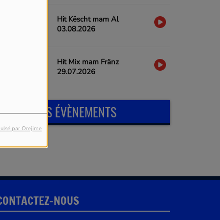
Hit Këscht mam Al
03.08.2026
Hit Mix mam Fränz
29.07.2026
PROCHAINS ÉVÈNEMENTS
ulsé par Orejime
CONTACTEZ-NOUS