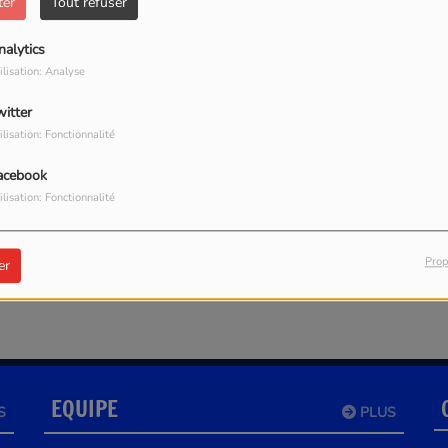
ter
Tout refuser
nalytics
ilisation: Analyse
witter
ilisation: Fonctionnalité
acebook
our commenter cet article
ilisation: Fonctionnalité
 CONNECTER
Prop
er
EQUIPE
S
PLUS