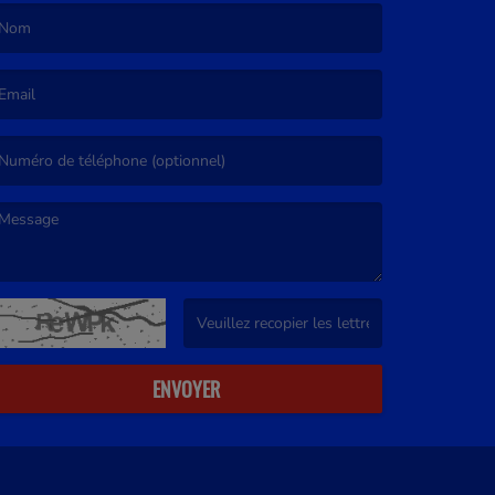
e nom est obligatoire. )
’email est obligatoire. )
e message est obligatoire. )
(Captcha invalide. )
ENVOYER