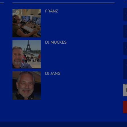
FRÄNZ
(L
(L
DJ MUCKES
DJ JANG
(L