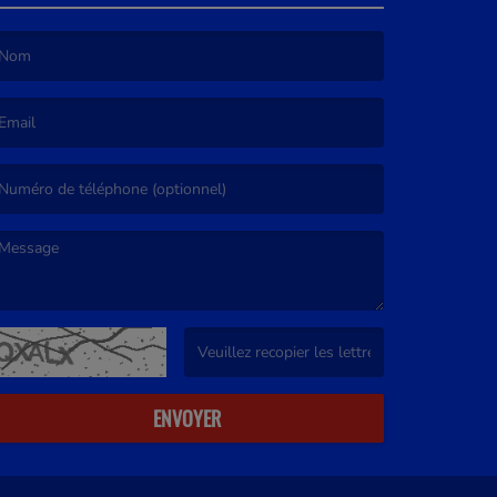
e nom est obligatoire. )
’email est obligatoire. )
e message est obligatoire. )
(Captcha invalide. )
ENVOYER