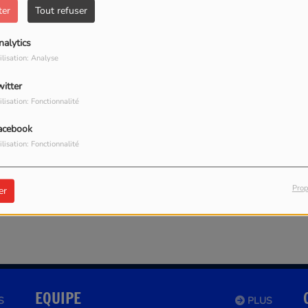
ter
Tout refuser
nalytics
ilisation: Analyse
witter
ilisation: Fonctionnalité
acebook
our commenter cet article
ilisation: Fonctionnalité
 CONNECTER
Prop
er
EQUIPE
S
PLUS