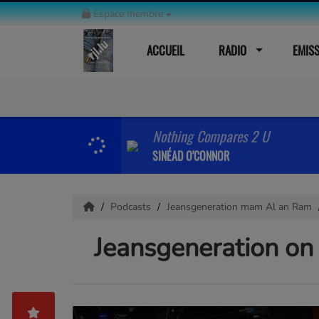
Espace membre
ACCUEIL
RADIO
EMIS
Nothing Compares 2 U
SINÉAD O'CONNOR
Podcasts
Jeansgeneration mam Al an Ram
Jeansgeneration on