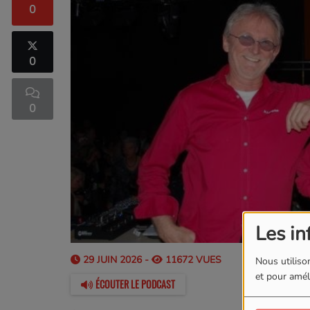
0
0
0
Les in
29 JUIN 2026 -
11672 VUES
Nous utilison
et pour améli
ÉCOUTER LE PODCAST