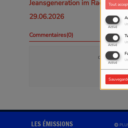
Jeansgeneration im Radio
Tout accep
29.06.2026
A
Ut
Activé
Commentaires(0)
T
Ut
Activé
F
Connectez-vous p
Ut
Activé
SE
Sauvegard
LES ÉMISSIONS
PLU