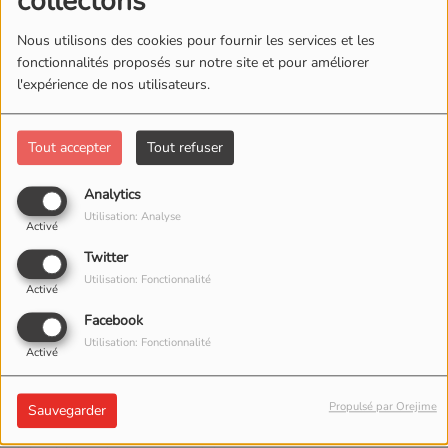
collectons
Nous utilisons des cookies pour fournir les services et les
fonctionnalités proposés sur notre site et pour améliorer
l'expérience de nos utilisateurs.
Tout accepter
Tout refuser
Analytics
Utilisation: Analyse
Activé
Twitter
Utilisation: Fonctionnalité
Activé
Facebook
Utilisation: Fonctionnalité
Activé
06 JUILLET 2026 -
14096 VUES
Propulsé par Orejime
ÉCOUTER LE PODCAST
TÉLÉCHARGER LE PODCAST
Sauvegarder