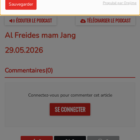
Propulsé par Orejime
Sauvegarder
01 JUIN 2026 -
4487 VUES
ÉCOUTER LE PODCAST
TÉLÉCHARGER LE PODCAST
Al Freides mam Jang
29.05.2026
Commentaires(0)
Connectez-vous pour commenter cet article
SE CONNECTER